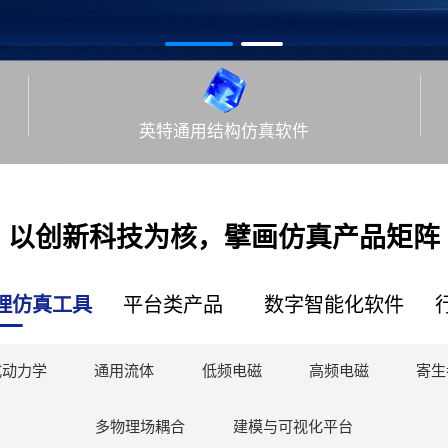
英特通用结构仿真软件
以创新科技为核，擘画仿真产品矩阵
理仿真工具
平台类产品
数字智能化软件
式动力学
物理场耦合集成仿真软件
汽车专用多体动力学软件
通用流体
数字孪生平台
多学科优化软件
低频电磁
数字人软件
空间轨道热软件
高频电磁
仿真数据管理
寄生
多物理场耦合
建模与可视化平台