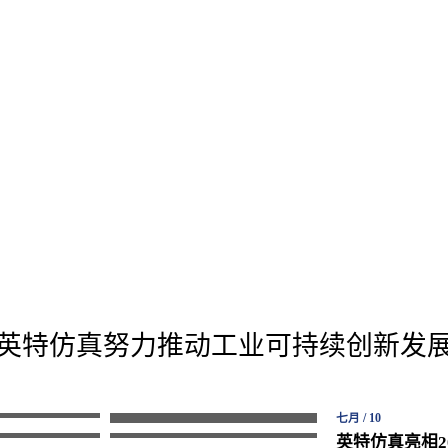
英特仿真努力推动工业可持续创新发
新产品重磅发布！
英特仿真董事长张群：深耕国
英特仿真“仿真领航会·西安
上海商业航天大
《仿真新视界》技术直播正式
产CAE，锚定AI+仿真新未来
站”成功举行
七月 / 10
领域技术优势
上线！全年课程表请查收
英特仿真亮相2