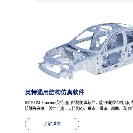
英特汽车专用多体动力学软件
INTESIM-FMBD Car是英特仿真旗下一款专为车辆行业量
耕车辆多体动力学仿真领域，以精准的多体动力学计算为核心
供高效、可靠的虚拟仿真解决方案
了解详情
了解详情
了解详情
英特多物理场耦合集成仿真软件
英特数字孪生平台软件
英特多物理场耦合集成仿真软件INTESIM-MICS，基于模型
INTESIM-dTPlatform通过AI算法构建降阶代理模型，实现
英特通用结构仿真软件
合仿真一体化框架，支持涵盖结构、热、流体、电磁、声学等
分发挥仿真模型在高实时性场景下可用性，帮助用户轻松实现
合分析。
用的构建，为重点行业的各应用领域提供解决方案。
INTESIM-Structure英特通用结构仿真软件，能够模拟结构
了解详情
了解详情
了解详情
了解详情
接触等高度非线性问题，支持稳态、瞬态、模态、屈曲、谐响
劳、拓扑优化分析等多种分析类型。
了解详情
了解详情
了解详情
了解详情
了解详情
了解详情
了解详情
了解详情
了解详情
了解详情
了解详情